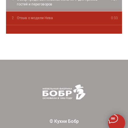
гостей и переговоров
2
Отзыв о модели Нева
0:33
3
Отзыв о модели Квадро Престиж
0:47
4
Обзор модели Катрин Плюс
1:18
5
Обзор модели Лаура
1:06
6
Отзыв о модели Джулия
7:38
7
Отзыв о модели Джулия
0:51
8
Обзор модели Нева
2:38
9
Обзор модели Каролина
2:38
© Кухни Бобр
10
Обзор модели Палермо
1:13