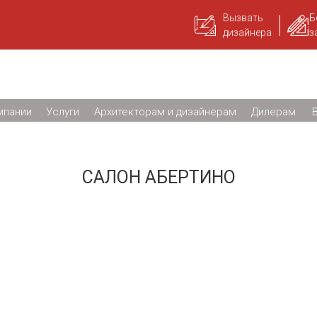
+7 499 955-42-06
Вызвать
Б
дизайнера
з
мпании
Услуги
Архитекторам и дизайнерам
Дилерам
САЛОН АБЕРТИНО