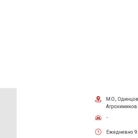
Tilda
М.О., Одинцов
Агрохимиков 
-
Ежедневно 9.3