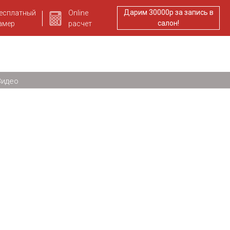
Дарим 30000р за запись в
есплатный
Online
салон!
амер
расчет
Видео