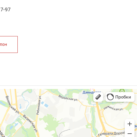
17-97
алон