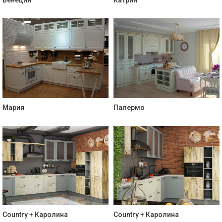
Венеция
Катрин
Мария
Палермо
Country + Каролина
Country + Каролина