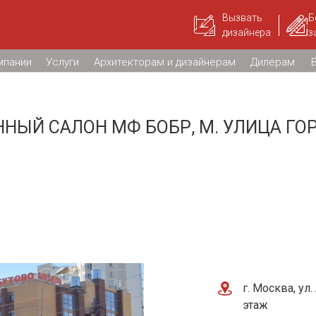
+7 499 955-42-06
Вызвать
Б
дизайнера
з
мпании
Услуги
Архитекторам и дизайнерам
Дилерам
НЫЙ САЛОН МФ БОБР, М. УЛИЦА ГО
г. Москва, ул
этаж