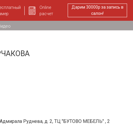
Дарим 30000р за запись в
есплатный
Online
салон!
амер
расчет
Видео
РЧАКОВА
. Адмирала Руднева, д. 2, ТЦ "БУТОВО МЕБЕЛЬ" , 2